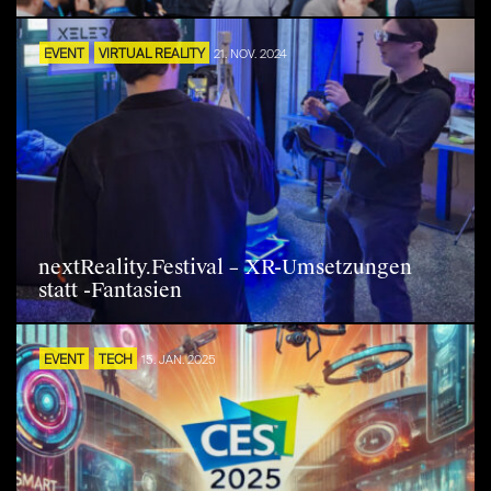
EVENT
VIRTUAL REALITY
21. NOV. 2024
nextReality.Festival – XR-Umsetzungen
statt -Fantasien
EVENT
TECH
15. JAN. 2025