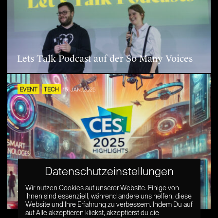
Lets Talk Podcast auf der So Many Voices
EVENT
TECH
15. JAN. 2025
Datenschutzeinstellungen
Wir nutzen Cookies auf unserer Website. Einige von
7 Highlights der CES 2025
ihnen sind essenziell, während andere uns helfen, diese
Website und Ihre Erfahrung zu verbessern. Indem Du auf
auf Alle akzeptieren klickst, akzeptierst du die