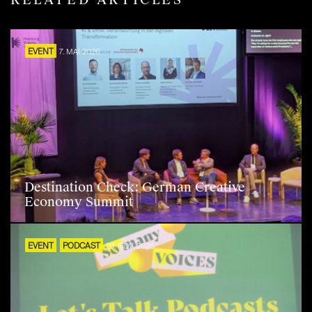
RELATED ARTICLES
EVENT
7. MAI 2026
Destination Check: German Creative
Economy Summit
EVENT
PODCAST
29. NOV. 2025