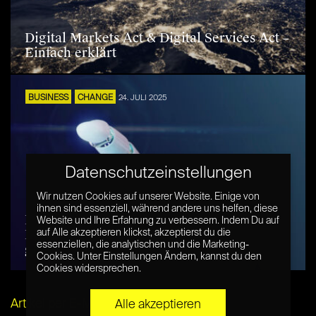
Digital Markets Act & Digital Services Act –
Einfach erklärt
BUSINESS
CHANGE
24. JULI 2025
Datenschutzeinstellungen
Wir nutzen Cookies auf unserer Website. Einige von
ihnen sind essenziell, während andere uns helfen, diese
Luxemburg als Standort für Web3-
Website und Ihre Erfahrung zu verbessern. Indem Du auf
Innovation: Ein digitaler Binnenstaat mit
auf Alle akzeptieren klickst, akzeptierst du die
essenziellen, die analytischen und die Marketing-
geopolitischer Wirkungskraft
Cookies. Unter Einstellungen Ändern, kannst du den
Cookies widersprechen.
Artikel per E-Mail verschicken
Alle akzeptieren