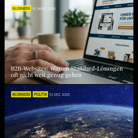
BUSINESS
16. MÄRZ 2026
B2B-Websites: Warum Standard-Lösungen
oft nicht weit genug gehen
BUSINESS
POLITIK
10. DEZ. 2025