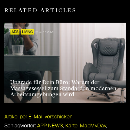
RELATED ARTICLES
ADS
LIVING
12. APR. 2026
Upgrade für Dein Büro: Warum der
Massagesessel zum Standard in modernen
Arbeitsumgebungen wird
Artikel per E-Mail verschicken
Schlagwörter:
APP NEWS
,
Karte
,
MapMyDay
,