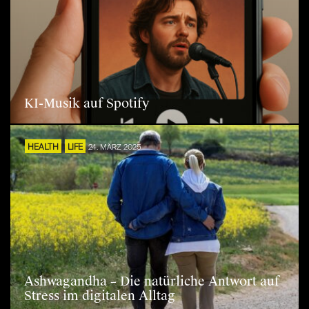
KI-Musik auf Spotify
HEALTH
LIFE
24. MÄRZ 2025
Ashwagandha – Die natürliche Antwort auf
Stress im digitalen Alltag