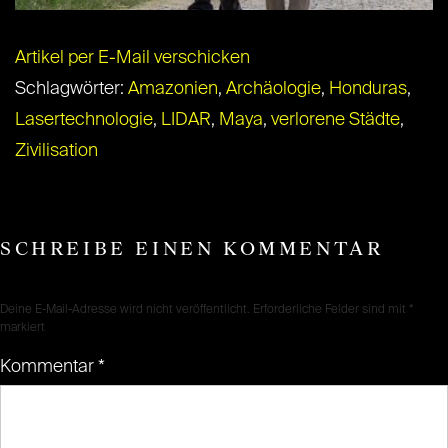
Artikel per E-Mail verschicken
Schlagwörter:
Amazonien
,
Archäologie
,
Honduras
,
Lasertechnologie
,
LIDAR
,
Maya
,
verlorene Städte
,
Zivilisation
SCHREIBE EINEN KOMMENTAR
Deine E-Mail-Adresse wird nicht veröffentlicht.
Erforderliche Felder sind mit
*
markiert
Kommentar
*