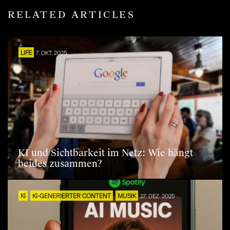
RELATED ARTICLES
LIFE
7. OKT. 2025
KI und Sichtbarkeit im Netz: Wie hängt
beides zusammen?
KI
KI-GENERIERTER CONTENT
MUSIK
27. DEZ. 2025