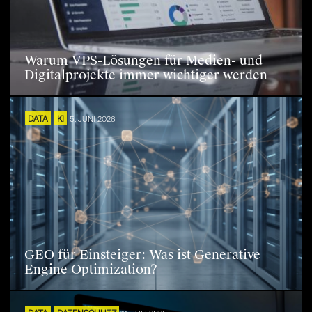
Warum VPS-Lösungen für Medien- und
Digitalprojekte immer wichtiger werden
DATA
KI
5. JUNI 2026
GEO für Einsteiger: Was ist Generative
Engine Optimization?