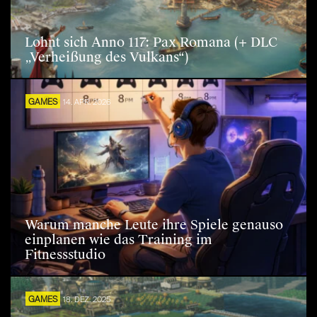
Lohnt sich Anno 117: Pax Romana (+ DLC
„Verheißung des Vulkans“)
GAMES
14. APR. 2026
Warum manche Leute ihre Spiele genauso
einplanen wie das Training im
Fitnessstudio
GAMES
18. DEZ. 2025