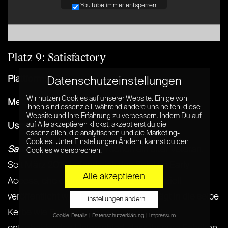
YouTube immer entsperren
Platz 9: Satisfactory
Plattform:
PC
Datenschutzeinstellungen
Wir nutzen Cookies auf unserer Website. Einige von
Metascore:
91
ihnen sind essenziell, während andere uns helfen, diese
Website und Ihre Erfahrung zu verbessern. Indem Du auf
auf Alle akzeptieren klickst, akzeptierst du die
User Score:
8.9
essenziellen, die analytischen und die Marketing-
Cookies. Unter Einstellungen Ändern, kannst du den
Satisfactory
ist eigentlich schon ein alter Veteran.
Cookies widersprechen.
Seit März 2019 befand sich das Spiel im Early
Alle akzeptieren
Access, ehe es im September 2024 offiziell
veröffentlicht wurde. Das Spiel ist schlägt in die selbe
Einstellungen ändern
Kerbe wie
Factorio
, mit dem größten aber
Cookie-Details
Datenschutzerklärung
Impressum
Datenschutzeinstellungen