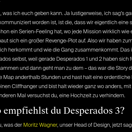
 was ich euch geben kann. Ja lustigerweise, ich sag’s ganz
kommuniziert worden ist, ist die, dass wir eigentlich eine 
on ein Serien-Feeling hat, wo jede Mission wirklich wie ei
ut sich ein großer Revenge-Plot auf. Also wir haben zum 
tlich herkommt und wie die Gang zusammenkommt. Das ist 
rados selbst, weil gerade Desperados 1 und 2 haben sich 
sammen und dann geht man zu dem – das war die Story des 
eine Map anderthalb Stunden und hast halt eine ordentlic
einen Cliffhanger und bist halt wieder ganz wo anders, m
nderen Mal versuchst du, eine Hochzeit zu verhindern.
p empfiehlst du Desperados 3?
u, was der
Moritz Wagner
, unser Head of Design, jetzt s