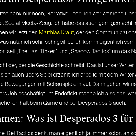
) Gottseidank nur noch, Narrative Lead. Ich war während 
gie, Social Media-Zeug. Ich habe das auch gern gemacht, n
en wir jetzt den
Matthias Kraut
, der den Communications-
was natürlich sehr, sehr geil ist. Ich komm eigentlich vom
 seit „The Last Tinker“ und „Shadow Tactics“ um das Na
ht der, der die Geschichte schreibt. Das ist unser Writer
s sich auch übers Spiel erzählt. Ich arbeite mit dem Writer
e Bewegungen mit Schauspielern auf. Dann gehen wir na
ctors Job beschäftigt. Im Endeffekt mache ich also das, wa
ache ich halt beim Game und bei Desperados 3 auch.
en: Was ist Desperados 3 für 
me. Bei Tactics denkt man eigentlich ja immer sofort a