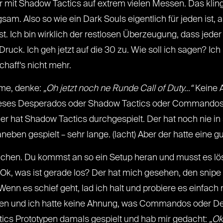
ar mit Shadow Tactics auf extrem vielen Messen. Das klin
ngsam. Also so wie ein Dark Souls eigentlich für jeden ist,
st. Ich bin wirklich der restlosen Überzeugung, dass jeder
Druck. Ich geh jetzt auf die 30 zu. Wie soll ich sagen? Ic
chaff‘s nicht mehr.
me, denke:
„Oh jetzt noch ne Runde Call of Duty…“
Keine A
ieses Desperados oder Shadow Tactics oder Commandos – es
Der hat Shadow Tactics durchgespielt. Der hat noch nie i
ben gespielt – sehr lange. (lacht) Aber der hatte eine gu
lichen. Du kommst an so ein Setup heran und musst es lö
k, was ist gerade los? Der hat mich gesehen, den snipe i
 Wenn es schief geht, lad ich halt und probiere es einfach 
n und ich hatte keine Ahnung, was Commandos oder Des
tics Prototypen damals gespielt und hab mir gedacht:
„Ok