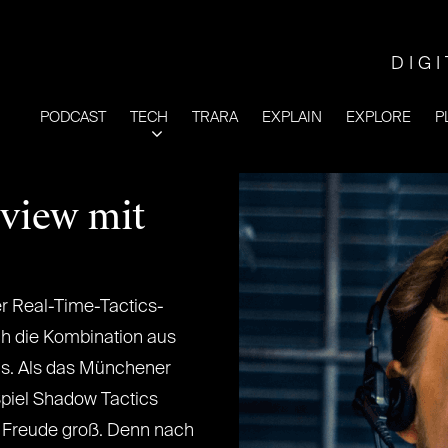
DIG
PODCAST
TECH
TRARA
EXPLAIN
EXPLORE
P
rview mit
Der Real-Time-Tactics-
ch die Kombination aus
us. Als das Münchener
piel Shadow Tactics
e Freude groß. Denn nach