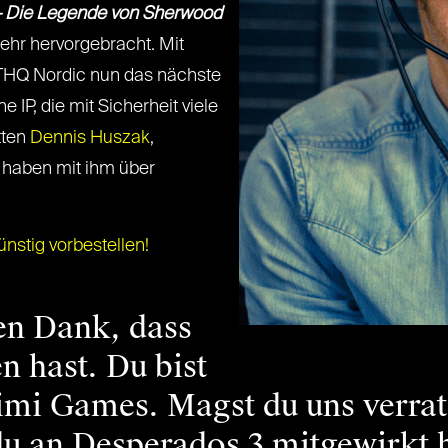
– Die Legende von Sherwood
ehr hervorgebracht. Mit
HQ Nordic nun das nächste
 IP, die mit Sicherheit viele
tten
Dennis Huszak
,
d haben mit ihm über
stig vorbestellen!
en Dank, dass
n hast. Du bist
imi Games. Magst du uns verrat
du an Desperados 3 mitgewirkt 