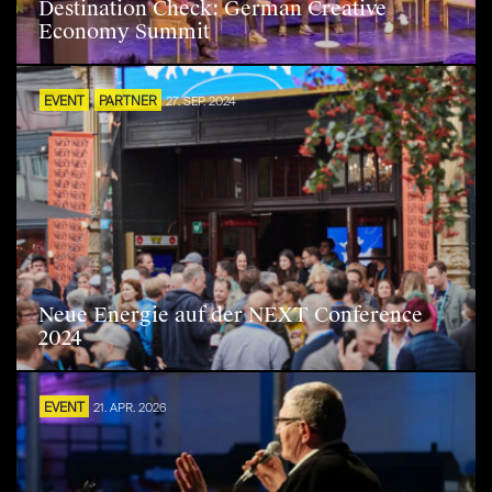
Destination Check: German Creative
Economy Summit
EVENT
PARTNER
27. SEP. 2024
Neue Energie auf der NEXT Conference
2024
EVENT
21. APR. 2026