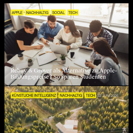
APPLE
NACHHALTIG
SOCIAL
TECH
28. FEB. 2025
Rebuy & Grover als Alternative zu Apple-
Bildungspreise? So sparen Studenten
KÜNSTLICHE INTELLIGENZ
NACHHALTIG
TECH
22. JUNI 2026