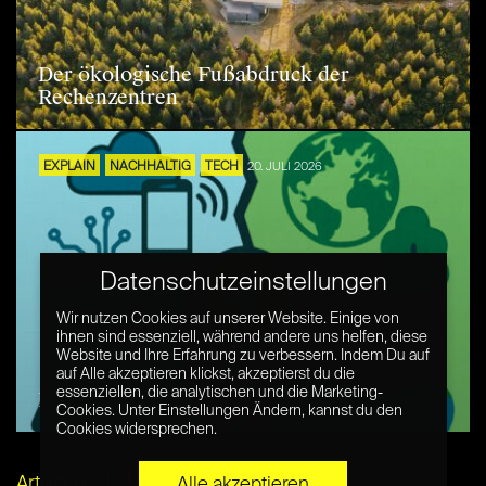
Der ökologische Fußabdruck der
Rechenzentren
EXPLAIN
NACHHALTIG
TECH
20. JULI 2026
Datenschutzeinstellungen
Wir nutzen Cookies auf unserer Website. Einige von
ihnen sind essenziell, während andere uns helfen, diese
Website und Ihre Erfahrung zu verbessern. Indem Du auf
auf Alle akzeptieren klickst, akzeptierst du die
essenziellen, die analytischen und die Marketing-
Digitale Suffizienz – Einfach erklärt
Cookies. Unter Einstellungen Ändern, kannst du den
Cookies widersprechen.
Artikel per E-Mail verschicken
Alle akzeptieren