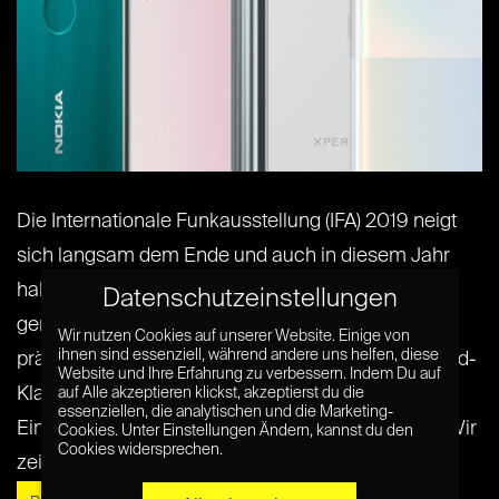
Die Internationale Funkausstellung (IFA) 2019 neigt
sich langsam dem Ende und auch in diesem Jahr
haben einige Hersteller den Rahmen der Messe
Datenschutzeinstellungen
genutzt, um neue Smartphones erstmals zu
Wir nutzen Cookies auf unserer Website. Einige von
ihnen sind essenziell, während andere uns helfen, diese
präsentieren. Von neuen Innovationen der High-End-
Website und Ihre Erfahrung zu verbessern. Indem Du auf
Klasse, über Mittelklasse-Modelle bis hin zu
auf Alle akzeptieren klickst, akzeptierst du die
essenziellen, die analytischen und die Marketing-
Einsteiger-Smartphones war hier alles mit dabei. Wir
Cookies. Unter Einstellungen Ändern, kannst du den
Cookies widersprechen.
zeigen euch eine Übersicht[...] [...]