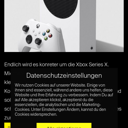
Endlich wird es konreter um die Xbox Series X.
Microsoft bestätigt bestätigt die Leaks um die
Datenschutzeinstellungen
kleinere Schwester Xbox Series S. Die kleinste
Wir nutzen Cookies auf unserer Website. Einige von
ihnen sind essenziell, während andere uns helfen, diese
Konsole der Xbox-Geschichte kostet 299 Dollar und
Website und Ihre Erfahrung zu verbessern. Indem Du auf
soll bis zu 120 Bilder pro Sekunde bei 1440p
auf Alle akzeptieren klickst, akzeptierst du die
essenziellen, die analytischen und die Marketing-
schaffen. In unserem Überblick erfahrt ihr nicht alles
Cookies. Unter Einstellungen Ändern, kannst du den
Cookies widersprechen.
zur Xbox Series[...] [...]