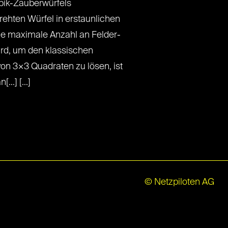
bik-Zauberwürfels
drehten Würfel in erstaunlichen
ie maximale Anzahl an Felder-
ird, um den klassischen
on 3×3 Quadraten zu lösen, ist
..] [...]
© Netzpiloten AG