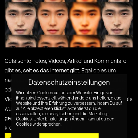
Gefälschte Fotos, Videos, Artikel und Kommentare
gibt es, seit es das Internet gibt. Egal ob es um
nachgemachte Memes, falsch zugeordnete Zitate
Datenschutzeinstellungen
oder einfach nur absurde Zusammenschnitte von
Wir nutzen Cookies auf unserer Website. Einige von
ihnen sind essenziell, während andere uns helfen, diese
Videomaterial geht. Mit dem Siegeszug des Internets
Website und Ihre Erfahrung zu verbessern. Indem Du auf
wurden Millionen von Menschen die Möglichkeit
auf Alle akzeptieren klickst, akzeptierst du die
essenziellen, die analytischen und die Marketing-
gegeben, selbständig Techniken zu entwickeln,
Cookies. Unter Einstellungen Ändern, kannst du den
Cookies widersprechen.
kreativ zu werden und[...] [...]