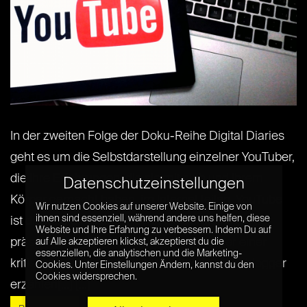
In der zweiten Folge der Doku-Reihe Digital Diaries
geht es um die Selbstdarstellung einzelner YouTuber,
die ihre Erfahrungen, die sie mit sich und ihrem
Datenschutzeinstellungen
Körper gemacht haben, im Internet teilen. YouTube
Wir nutzen Cookies auf unserer Website. Einige von
ihnen sind essenziell, während andere uns helfen, diese
ist die ideale Plattform für Selbstdarstellung. Hier
Website und Ihre Erfahrung zu verbessern. Indem Du auf
präsentieren viele Menschen ihren Körper einer
auf Alle akzeptieren klickst, akzeptierst du die
essenziellen, die analytischen und die Marketing-
kritischen Community. Acht deutsche Videoblogger
Cookies. Unter Einstellungen Ändern, kannst du den
Cookies widersprechen.
erzählen[...] [...]