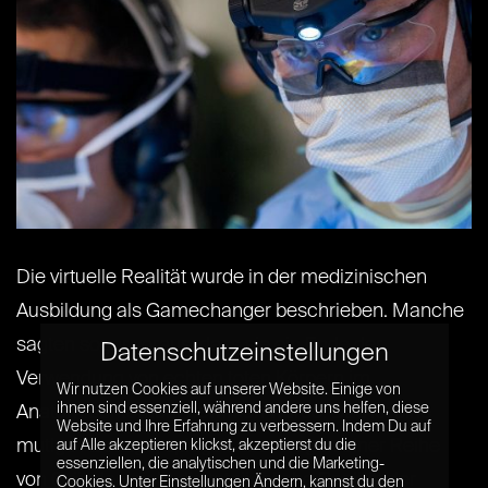
Die virtuelle Realität wurde in der medizinischen
Ausbildung als Gamechanger beschrieben. Manche
sagten sogar voraus, dass sie ein Ende der
Datenschutzeinstellungen
Verwendung von echten toten Körpern im
Wir nutzen Cookies auf unserer Website. Einige von
ihnen sind essenziell, während andere uns helfen, diese
Anatomieunterricht bewirken würde. Das ist eine
Website und Ihre Erfahrung zu verbessern. Indem Du auf
mutige Aussage, spiegelt aber wegen einer Reihe
auf Alle akzeptieren klickst, akzeptierst du die
essenziellen, die analytischen und die Marketing-
von Gründen nicht die tatsächliche Realität der
Cookies. Unter Einstellungen Ändern, kannst du den