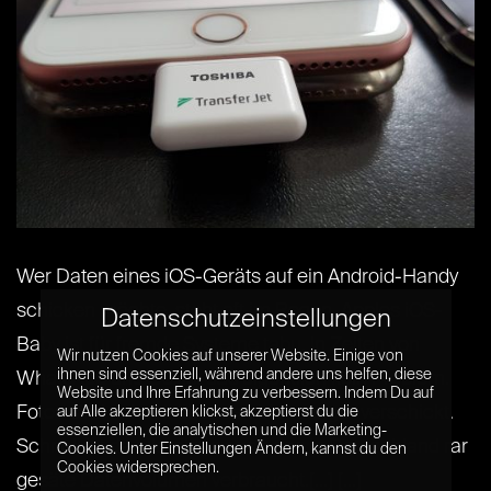
Wer Daten eines iOS-Geräts auf ein Android-Handy
schicken möchte, steht oft im Regen. Apples iOS-
Datenschutzeinstellungen
Baby ist für fremde Systeme tabu. In Zeiten von
Wir nutzen Cookies auf unserer Website. Einige von
ihnen sind essenziell, während andere uns helfen, diese
WhatsApp und Co. ist das eigentlich kein Problem.
Website und Ihre Erfahrung zu verbessern. Indem Du auf
Fotos sind schnell über den Messenger verschickt.
auf Alle akzeptieren klickst, akzeptierst du die
essenziellen, die analytischen und die Marketing-
Schnell ist da allerdings auch das in Deutschland rar
Cookies. Unter Einstellungen Ändern, kannst du den
Cookies widersprechen.
gesäte Datenvolumen verbraucht.[...] [...]