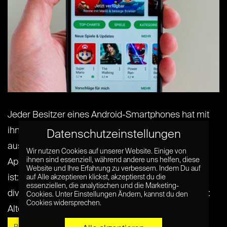
Jeder Besitzer eines Android-Smartphones hat mit
ihnen jeden Tag zu tun und lädt sie hauptsächlich
Datenschutzeinstellungen
aus dem Google Play Store. Die Rede ist von
Wir nutzen Cookies auf unserer Website. Einige von
ihnen sind essenziell, während andere uns helfen, diese
Applikationen, kurz Apps. Was vielen nicht bekannt
Website und Ihre Erfahrung zu verbessern. Indem Du auf
ist: Die erweiternde Software lässt sich auch über
auf Alle akzeptieren klickst, akzeptierst du die
essenziellen, die analytischen und die Marketing-
diverse andere Quellen legal auf das Telefon laden:
Cookies. Unter Einstellungen Ändern, kannst du den
Cookies widersprechen.
Alternative App-Stores. Wie[...] [...]