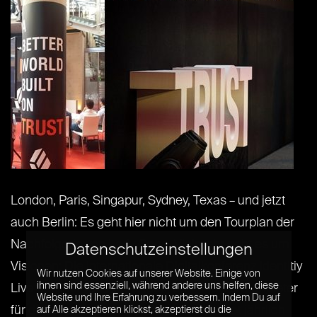
London, Paris, Singapur, Sydney, Texas – und jetzt
auch Berlin: Es geht hier nicht um den Tourplan der
Nachfolgerin von Lady Gaga. Vielmehr geht es um
Datenschutzeinstellungen
Visionen: Die internationale Digitalkonferenz Identitiy
Wir nutzen Cookies auf unserer Website. Einige von
ihnen sind essenziell, während andere uns helfen, diese
Live Summit von ForgeRock, dem Plattformanbieter
Website und Ihre Erfahrung zu verbessern. Indem Du auf
für digitales Identitätsmanagement, bietet jährlich
auf Alle akzeptieren klickst, akzeptierst du die