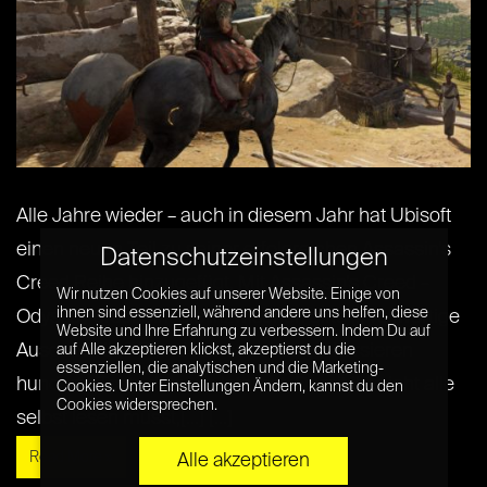
Alle Jahre wieder – auch in diesem Jahr hat Ubisoft
einen neuen Teil zu seiner erfolgreichen Assassin’s
Datenschutzeinstellungen
Creed Reihe hinzugefügt. Mit Assassin’s Creed –
Wir nutzen Cookies auf unserer Website. Einige von
ihnen sind essenziell, während andere uns helfen, diese
Odyssey erscheint die inzwischen elfte (!) vollwertige
Website und Ihre Erfahrung zu verbessern. Indem Du auf
Ausgabe für PC und Konsole. Längst kursieren
auf Alle akzeptieren klickst, akzeptierst du die
essenziellen, die analytischen und die Marketing-
hunderte Tests dazu im Internet. Damit ihr nicht alle
Cookies. Unter Einstellungen Ändern, kannst du den
Cookies widersprechen.
selbst lesen müsst,[...] [...]
Read More »
Alle akzeptieren