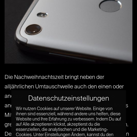
Die Nachweihnachtszeit bringt neben der
alljährlichen Umtauschwelle auch den einen oder
anderen Schein, der in ein neues Smartphone
Datenschutzeinstellungen
angelegt werden will. Wer dabei für ein ordentliches
Wir nutzen Cookies auf unserer Website. Einige von
ihnen sind essenziell, während andere uns helfen, diese
Mittelklasse-Telefon nicht zu tief in die Tasche
Website und Ihre Erfahrung zu verbessern. Indem Du auf
greifen will, sollte das Alcatel Idol 5 ins Auge fassen.
auf Alle akzeptieren klickst, akzeptierst du die
essenziellen, die analytischen und die Marketing-
Der chinesische Mobilgerätehersteller TCL, der den
Cookies. Unter Einstellungen Ändern, kannst du den