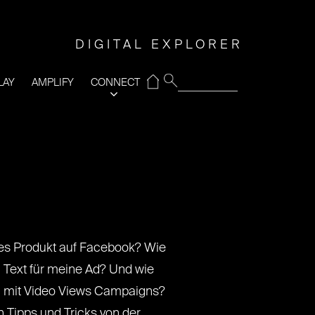
DIGITAL EXPLORER
⌂
LAY
AMPLIFY
CONNECT
ues Produkt auf Facebook? Wie
n Text für meine Ad? Und wie
n mit Video Views Campaigns?
n Tipps und Tricks von der