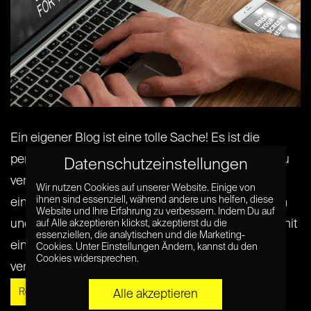
Ein eigener Blog ist eine tolle Sache! Es ist die
perfekte Möglichkeit, seiner Kreativität Ausdruck zu
Datenschutzeinstellungen
verleihen und seine Gedanken loszuwerden. Mit
Wir nutzen Cookies auf unserer Website. Einige von
ihnen sind essenziell, während andere uns helfen, diese
einem eigenen Blog könnt ihr Menschen erreichen
Website und Ihre Erfahrung zu verbessern. Indem Du auf
und sie bewegen. Auf der anderen Seite könnt ihr mit
auf Alle akzeptieren klickst, akzeptierst du die
essenziellen, die analytischen und die Marketing-
einem gut gepflegten Blog auch eine Menge Geld
Cookies. Unter Einstellungen Ändern, kannst du den
Cookies widersprechen.
verdienen, indem ihr[...] [...]
Read More »
Alle akzeptieren