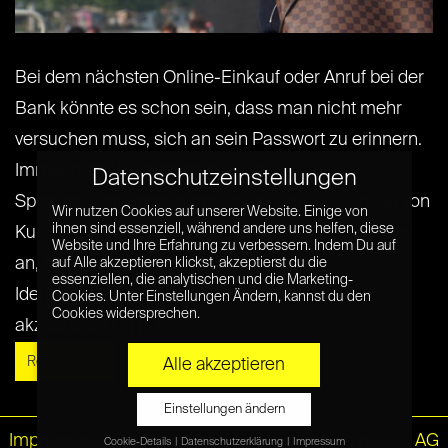
Bei dem nächsten Online-Einkauf oder Anruf bei der
Bank könnte es schon sein, dass man nicht mehr
versuchen muss, sich an sein Passwort zu erinnern.
Immer mehr Banken bevorzugen
Datenschutzeinstellungen
Spracherkennungstechnologien, um die Identität von
Wir nutzen Cookies auf unserer Website. Einige von
ihnen sind essenziell, während andere uns helfen, diese
Kunden zu überprüfen. Mastercard kündigte sogar
Website und Ihre Erfahrung zu verbessern. Indem Du auf
an, Fingerabdrücke oder Selfies als
auf Alle akzeptieren klickst, akzeptierst du die
essenziellen, die analytischen und die Marketing-
Identitätsnachweis bei Online-Einkäufen zu
Cookies. Unter Einstellungen Ändern, kannst du den
Cookies widersprechen.
akzeptieren.[...] [...]
Read More »
Alle akzeptieren
Einstellungen ändern
Impressum
|
Datenschutz
© Netzpiloten AG
Cookie-Details
Datenschutzerklärung
Impressum