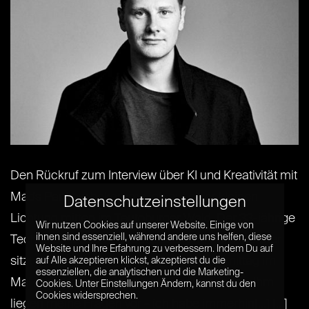
Den Rückruf zum Interview über KI und Kreativität mit
Mads Pankow bekomme ich auf einer kleinen
Datenschutzeinstellungen
Lichtung mitten im Teutoburger Wald. Der 33-jährige
Wir nutzen Cookies auf unserer Website. Einige von
ihnen sind essenziell, während andere uns helfen, diese
Technikphilosoph, Herausgeber und Politikberater
Website und Ihre Erfahrung zu verbessern. Indem Du auf
sitzt an diesem sonnigen Dienstagnachmittag im
auf Alle akzeptieren klickst, akzeptierst du die
essenziellen, die analytischen und die Marketing-
Mai gut vorbereitet in seinem Berliner Büro – ihm
Cookies. Unter Einstellungen Ändern, kannst du den
Cookies widersprechen.
liegen meine Fragen vor – ich habe immerhin[...] [...]