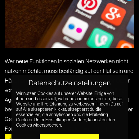
Wer neue Funktionen in sozialen Netzwerken nicht
nutzen möchte, muss beständig auf der Hut sein und
Häkchen in den Einstellungen entfernen. Wer Opfer
Datenschutzeinstellungen
von Identitätsdiebstahl wurde oder durch Profiling-
Wir nutzen Cookies auf unserer Website. Einige von
ihnen sind essenziell, während andere uns helfen, diese
Agorithmen verdächtigt wird, muss seine Unschuld
Website und Ihre Erfahrung zu verbessern. Indem Du auf
beweisen. Eine Opt-out-Kultur ist entstanden, die der
auf Alle akzeptieren klickst, akzeptierst du die
essenziellen, die analytischen und die Marketing-
Gesellschaft schadet, so das italienische
Cookies. Unter Einstellungen Ändern, kannst du den
Cookies widersprechen.
Forscherkollektiv Ippolita. Daten von[...] [...]