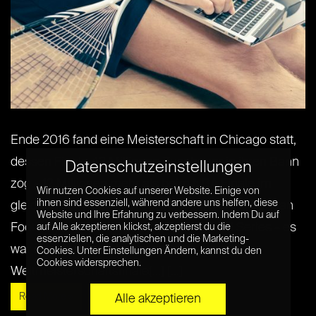
Ende 2016 fand eine Meisterschaft in Chicago statt,
dessen Finale 43 Millionen Zuschauer in ihren Bann
Datenschutzeinstellungen
zog – 12 Millionen mehr als beim NBA Finale im
Wir nutzen Cookies auf unserer Website. Einige von
ihnen sind essenziell, während andere uns helfen, diese
gleichen Jahr. Es war nicht Fußball, nicht American
Website und Ihre Erfahrung zu verbessern. Indem Du auf
Football, und auch nicht die Poker World Series – es
auf Alle akzeptieren klickst, akzeptierst du die
essenziellen, die analytischen und die Marketing-
war das League of Legends
Cookies. Unter Einstellungen Ändern, kannst du den
Cookies widersprechen.
Weltmeisterschaftsfinale[...] [...]
Read More »
Alle akzeptieren