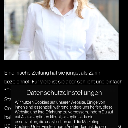
Eine irische Zeitung hat sie jüngst als Zarin
bezeichnet. Für viele ist sie aber schlicht und einfach
“The Commish”. Ein Besuch im Büro der Dubliner
Datenschutzeinstellungen
Startup-Beauftragten Niamh Bushnell. “The
Wir nutzen Cookies auf unserer Website. Einige von
ihnen sind essenziell, während andere uns helfen, diese
Commissioner will see you now” – oder so ähnlich
Website und Ihre Erfahrung zu verbessern. Indem Du auf
hätte meine Erwartung des Empfangs im
auf Alle akzeptieren klickst, akzeptierst du die
essenziellen, die analytischen und die Marketing-
Bürogebäude der Dubliner Commission for Startups
Cookies. Unter Einstellungen Ändern, kannst du den