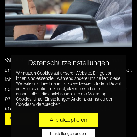
Yalla!! Nicht mehr und nicht weniger braucht man,
Datenschutzeinstellungen
um auf Arabisch zu sagen: Mach doch mal schneller,
Wir nutzen Cookies auf unserer Website. Einige von
ihnen sind essenziell, während andere uns helfen, diese
ich warte hier schon ewig im Cafe auf dich. Mit der
Website und Ihre Erfahrung zu verbessern. Indem Du auf
neuen regionalen App Halla Walla gibt es sogar die
auf Alle akzeptieren klickst, akzeptierst du die
essenziellen, die analytischen und die Marketing-
passenden Emojis dazu. Seit Februar bringt sie
Cookies. Unter Einstellungen Ändern, kannst du den
Cookies widersprechen.
arabisches Flair in jeden mobilen Chat[...] [...]
Read More »
Alle akzeptieren
Einstellungen ändern