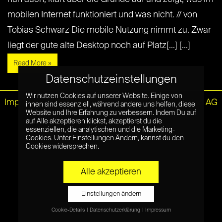
mobilen Internet funktioniert und was nicht. // von
Tobias Schwarz Die mobile Nutzung nimmt zu. Zwar
liegt der gute alte Desktop noch auf Platz[...] [...]
Read More »
Datenschutzeinstellungen
Wir nutzen Cookies auf unserer Website. Einige von
Impressum
|
Datenschutz
© Netzpiloten AG
ihnen sind essenziell, während andere uns helfen, diese
Website und Ihre Erfahrung zu verbessern. Indem Du auf
auf Alle akzeptieren klickst, akzeptierst du die
essenziellen, die analytischen und die Marketing-
Cookies. Unter Einstellungen Ändern, kannst du den
Cookies widersprechen.
Alle akzeptieren
Einstellungen ändern
Cookie-Details
Datenschutzerklärung
Impressum
Datenschutzeinstellungen