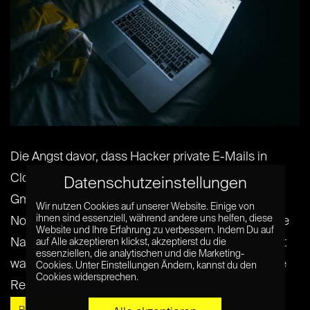
Die Angst davor, dass Hacker private E-Mails in
Cloud-basierten Systemen wie Microsoft Outlook,
Datenschutzeinstellungen
Gmail oder Yahoo lesen könnten, trieb kürzlich
Wir nutzen Cookies auf unserer Website. Einige von
ihnen sind essenziell, während andere uns helfen, diese
Normalbürger und Beamte in den USA dazu, ganze
Website und Ihre Erfahrung zu verbessern. Indem Du auf
Nachrichtenkonten zu löschen, die schon Jahre alt
auf Alle akzeptieren klickst, akzeptierst du die
essenziellen, die analytischen und die Marketing-
waren. Wir erwarten schlicht nicht, dass die eigene
Cookies. Unter Einstellungen Ändern, kannst du den
Cookies widersprechen.
Regierung unsere E-Mails hackt – aber es[...] [...]