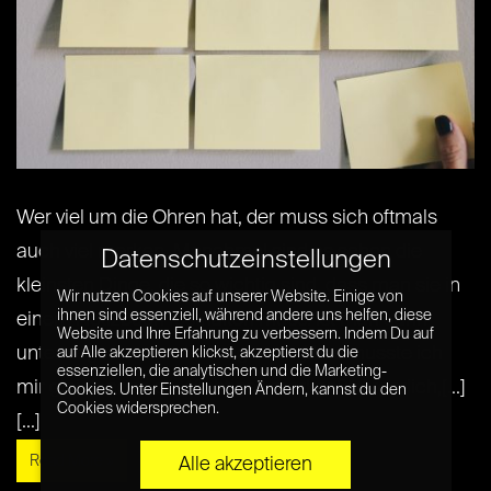
Wer viel um die Ohren hat, der muss sich oftmals
auch viel merken. Manchmal sind es schon die
Datenschutzeinstellungen
kleinsten Dinge, die so wichtig sind, dass man sie in
Wir nutzen Cookies auf unserer Website. Einige von
ihnen sind essenziell, während andere uns helfen, diese
einem Notizbuch festhalten muss. Ist man dann
Website und Ihre Erfahrung zu verbessern. Indem Du auf
unterwegs kommt die Frage auf: „Was musste ich
auf Alle akzeptieren klickst, akzeptierst du die
essenziellen, die analytischen und die Marketing-
mir gleich noch so Wichtiges merken?“ Ärgerlich,[...]
Cookies. Unter Einstellungen Ändern, kannst du den
Cookies widersprechen.
[...]
Read More »
Alle akzeptieren