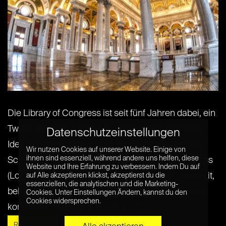
Die Library of Congress ist seit fünf Jahren dabei, ein
Twitter-Archiv zu erstellen – theoretisch eine gute
Datenschutzeinstellungen
Idee, praktisch aber immer noch nicht umgesetzt.
Wir nutzen Cookies auf unserer Website. Einige von
ihnen sind essenziell, während andere uns helfen, diese
Schon im Frühling 2010 gab die Library of Congress
Website und Ihre Erfahrung zu verbessern. Indem Du auf
(LoC), eine der bedeutendsten Bibliotheken weltweit,
auf Alle akzeptieren klickst, akzeptierst du die
essenziellen, die analytischen und die Marketing-
bekannt, einen großen Schritt zu machen und das
Cookies. Unter Einstellungen Ändern, kannst du den
Cookies widersprechen.
komplette Twitter-Archiv zu[...] [...]
Read More »