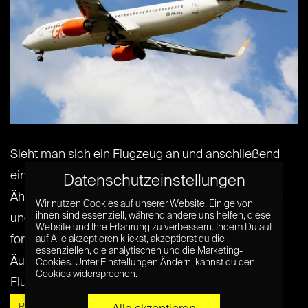
Sieht man sich ein Flugzeug an und anschließend
einen Vogel, wird man nicht gerade große
Datenschutzeinstellungen
Ähnlichkeiten feststellen können. Bis auf die Flügel
Wir nutzen Cookies auf unserer Website. Einige von
ihnen sind essenziell, während andere uns helfen, diese
und die Tatsache, dass sich beide in der Luft
Website und Ihre Erfahrung zu verbessern. Indem Du auf
fortbewegen und halten können, gibt es kaum
auf Alle akzeptieren klickst, akzeptierst du die
essenziellen, die analytischen und die Marketing-
Äußerlichkeiten, die bei einem Vogel direkt an ein
Cookies. Unter Einstellungen Ändern, kannst du den
Cookies widersprechen.
Flugzeug erinnern und umgekehrt.[...] [...]
Read More »