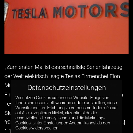
„Zum ersten Mal ist das schnellste Serienfahrzeug
der Welt elektrisch“ sagte Teslas Firmenchef Elon
Musk, als er vor kurzem die neueste Batterie der
Datenschutzeinstellungen
Firma vorstellte. Das neue 100 Kilowatt-Gerät kann
Wir nutzen Cookies auf unserer Website. Einige von
ihnen sind essenziell, während andere uns helfen, diese
Teslas Autos in nur 2,5 Sekunden auf etwa 97
Website und Ihre Erfahrung zu verbessern. Indem Du auf
Stundenkilometer beschleunigen. Im Vergleich zu
auf Alle akzeptieren klickst, akzeptierst du die
essenziellen, die analytischen und die Marketing-
früheren Batteriegenerationen kann man jetzt bis[...]
Cookies. Unter Einstellungen Ändern, kannst du den
Cookies widersprechen.
[...]