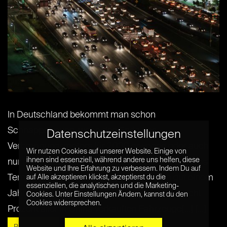
In Deutschland bekommt man schon
Schnappatmung, wenn das Ende des
Datenschutzeinstellungen
Verbrennungsmotors für 2030 erwogen oder auch
Wir nutzen Cookies auf unserer Website. Einige von
ihnen sind essenziell, während andere uns helfen, diese
nur angedacht wird. Die KP China gibt ein anderes
Website und Ihre Erfahrung zu verbessern. Indem Du auf
Tempo vor – wie bei der Digitalisierung. In gut einem
auf Alle akzeptieren klickst, akzeptierst du die
essenziellen, die analytischen und die Marketing-
Jahr müssen nach einem Bericht der SZ für acht
Cookies. Unter Einstellungen Ändern, kannst du den
Cookies widersprechen.
Prozent aller in China verkauften Fahrzeuge[...] [...]