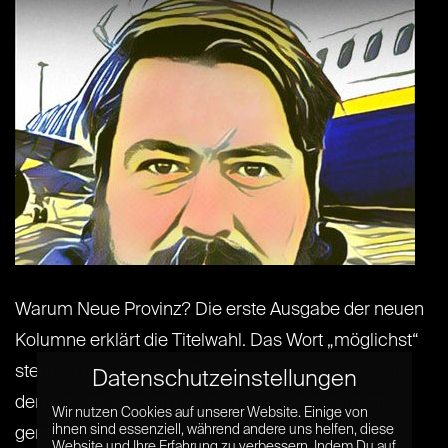
Warum Neue Provinz? Die erste Ausgabe der neuen
Kolumne erklärt die Titelwahl. Das Wort „möglichst“
steht im angestrebten Koalitionsvertrag zwischen
Datenschutzeinstellungen
den Unionsparteien und den Sozialdemokraten
Wir nutzen Cookies auf unserer Website. Einige von
ihnen sind essenziell, während andere uns helfen, diese
genau 22 Mal drin. Bereits bei der zweiten
Website und Ihre Erfahrung zu verbessern. Indem Du auf