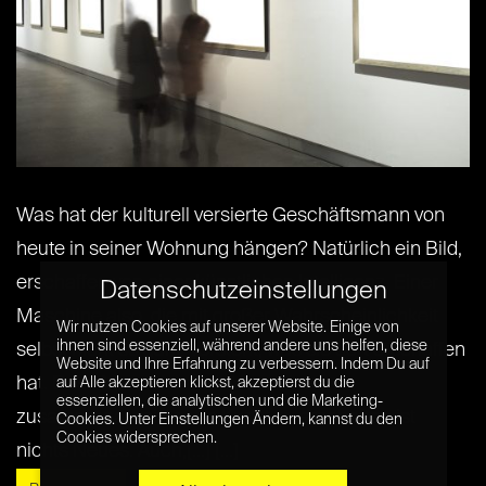
Was hat der kulturell versierte Geschäftsmann von
heute in seiner Wohnung hängen? Natürlich ein Bild,
erschaffen von einer künstlichen Intelligenz. Einer
Datenschutzeinstellungen
Maschine also, die mit großer Wahrscheinlichkeit
Wir nutzen Cookies auf unserer Website. Einige von
ihnen sind essenziell, während andere uns helfen, diese
selbst nicht so ganz versteht, was sie dort erschaffen
Website und Ihre Erfahrung zu verbessern. Indem Du auf
hat. Dass Menschen mit Maschinen
auf Alle akzeptieren klickst, akzeptierst du die
essenziellen, die analytischen und die Marketing-
zusammenarbeiten um Kunst zu erschaffen ist
Cookies. Unter Einstellungen Ändern, kannst du den
Cookies widersprechen.
nichts Neues. Auch,[...] [...]