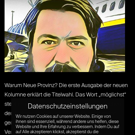
Warum Neue Provinz? Die erste Ausgabe der neuen
Kolumne erklärt die Titelwahl. Das Wort „möglichst“
steht im angestrebten Koalitionsvertrag zwischen
Datenschutzeinstellungen
den Unionsparteien und den Sozialdemokraten
Wir nutzen Cookies auf unserer Website. Einige von
ihnen sind essenziell, während andere uns helfen, diese
genau 22 Mal drin. Bereits bei der zweiten
Website und Ihre Erfahrung zu verbessern. Indem Du auf
Verwendung des Adverbs geht es indirekt um den
auf Alle akzeptieren klickst, akzeptierst du die