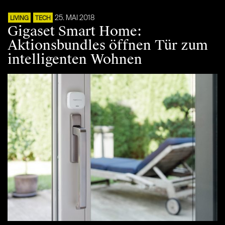
25. MAI 2018
LIVING
TECH
Gigaset Smart Home:
Aktionsbundles öffnen Tür zum
intelligenten Wohnen