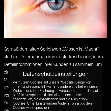
Gemäß dem alten Sprichwort „Wissen ist Macht“
streben Unternehmen immer stärker danach, intime
Detailinformationen ihrer Kunden zu sammeln, um
einen Wettbewerbsvorteil gegenüber ihren
Datenschutzeinstellungen
Mitstreitern zu erhalten. Der Anstieg von künstlicher
Wir nutzen Cookies auf unserer Website. Einige von
ihnen sind essenziell, während andere uns helfen, diese
Intelligenz oder auch der KI – also Algorithmen, die
Website und Ihre Erfahrung zu verbessern. Indem Du auf
von Maschinen dazu verwendet werden, riesige
auf Alle akzeptieren klickst, akzeptierst du die
essenziellen, die analytischen und die Marketing-
Datenmengen auszuwerten – stellt eine
Cookies. Unter Einstellungen Ändern, kannst du den
Cookies widersprechen.
besonders[...] [...]