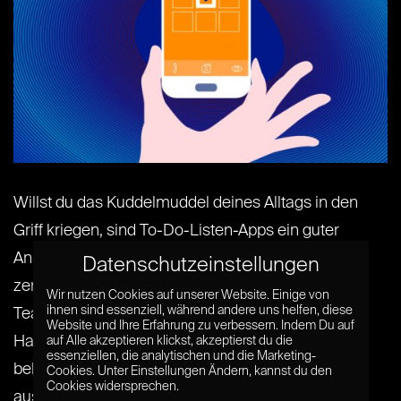
Willst du das Kuddelmuddel deines Alltags in den
Griff kriegen, sind To-Do-Listen-Apps ein guter
Ansatzpunkt. Damit sortierst du deine Aufgaben,
Datenschutzeinstellungen
zerlegst sie in kleine Häppchen, teilst sie mit dem
Wir nutzen Cookies auf unserer Website. Einige von
ihnen sind essenziell, während andere uns helfen, diese
Team oder Freuden und lässt dich rechtzeitig von
Website und Ihre Erfahrung zu verbessern. Indem Du auf
Handy und Computer daran erinnern. Eine der
auf Alle akzeptieren klickst, akzeptierst du die
essenziellen, die analytischen und die Marketing-
beliebtesten To-Do-Listen-Apps kam lange Zeit
Cookies. Unter Einstellungen Ändern, kannst du den
Cookies widersprechen.
aus[...] [...]