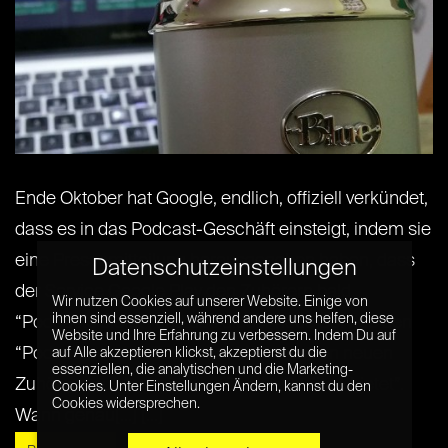
Ende Oktober hat Google, endlich, offiziell verkündet,
dass es in das Podcast-Geschäft einsteigt, indem sie
eine Pressemitteilung herausgegeben haben, dass
Datenschutzeinstellungen
der Service Google Play den Zuhörern bald
Wir nutzen Cookies auf unserer Website. Einige von
ihnen sind essenziell, während andere uns helfen, diese
“Podcasts bietet” und das dieser neue Service den
Website und Ihre Erfahrung zu verbessern. Indem Du auf
“Podcastern den Zugriff auf Millionen von neuen
auf Alle akzeptieren klickst, akzeptierst du die
essenziellen, die analytischen und die Marketing-
Zuhörern auf Android- und Tablet-Geräten bietet”.
Cookies. Unter Einstellungen Ändern, kannst du den
Cookies widersprechen.
Wann genau[...] [...]