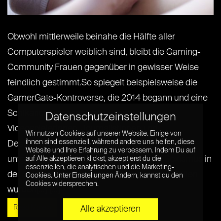
Obwohl mittlerweile beinahe die Hälfte aller
Computerspieler weiblich sind, bleibt die Gaming-
Community Frauen gegenüber in gewisser Weise
feindlich gestimmt.So spiegelt beispielsweise die
GamerGate-Kontroverse, die 2014 begann und eine
Schikanekampagne von bekannten
Datenschutzeinstellungen
Videospielerinnen, Journalistinnen und
Wir nutzen Cookies auf unserer Website. Einige von
ihnen sind essenziell, während andere uns helfen, diese
Designerinnen betraf, eine jahrelange
Website und Ihre Erfahrung zu verbessern. Indem Du auf
unterschwellige Frauenfeindlichkeit und Sexismus in
auf Alle akzeptieren klickst, akzeptierst du die
essenziellen, die analytischen und die Marketing-
der Spielergemeinschaft wieder. In einigen Fällen
Cookies. Unter Einstellungen Ändern, kannst du den
Cookies widersprechen.
wurden[...] [...]
Read More »
Alle akzeptieren