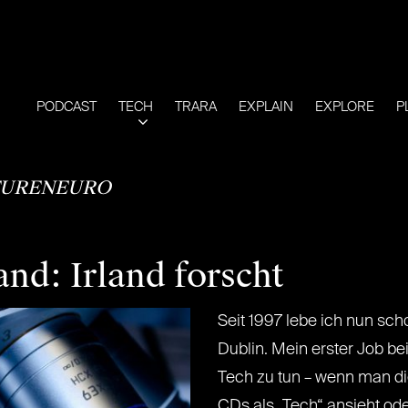
PODCAST
TECH
TRARA
EXPLAIN
EXPLORE
P
URENEURO
nd: Irland forscht
Seit 1997 lebe ich nun sch
Dublin. Mein erster Job be
Tech zu tun – wenn man di
CDs als „Tech“ ansieht od