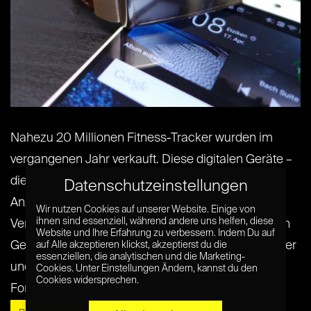
Nahezu 20 Millionen Fitness-Tracker wurden im
vergangenen Jahr verkauft. Diese digitalen Geräte –
die alles, beginnend mit der Herzfrequenz bis zur
Datenschutzeinstellungen
Anzahl der Schritte, messen – werden unter dem
Wir nutzen Cookies auf unserer Website. Einige von
ihnen sind essenziell, während andere uns helfen, diese
Versprechen verkauft, dass sie dem Besitzer helfen
Website und Ihre Erfahrung zu verbessern. Indem Du auf
Gewicht zu verlieren. Der Besitzer wird dadurch fitter
auf Alle akzeptieren klickst, akzeptierst du die
essenziellen, die analytischen und die Marketing-
und glücklicher. Bedauerlicherweise ist die
Cookies. Unter Einstellungen Ändern, kannst du den
Cookies widersprechen.
Forschung[...] [...]