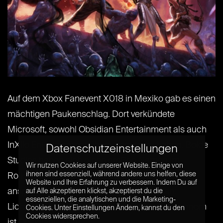
Auf dem Xbox Fanevent X018 in Mexiko gab es einen
mächtigen Paukenschlag. Dort verkündete
Microsoft, sowohl Obsidian Entertainment als auch
InXile Entertainment übernommen zu haben. Beide
Datenschutzeinstellungen
Studios haben sich einen großen Namen im
Wir nutzen Cookies auf unserer Website. Einige von
ihnen sind essenziell, während andere uns helfen, diese
Rollenspielsektor gemacht und stehen für
Website und Ihre Erfahrung zu verbessern. Indem Du auf
anspruchsvolle Kost alter Schule. Obsidian:
auf Alle akzeptieren klickst, akzeptierst du die
essenziellen, die analytischen und die Marketing-
Lichtschwerter, Stift und Papier Rollenspielkennern
Cookies. Unter Einstellungen Ändern, kannst du den
Cookies widersprechen.
ist Obsidian[...] [...]