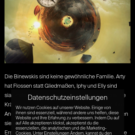
Die Binewskis sind keine gewöhnliche Familie. Arty
hat Flossen statt Gliedmaßen, Iphy und Elly sind
siamesische Zwillinge und Chick hat telekinetische
Datenschutzeinstellungen
Kräfte. Diese reisenden Zirkus-Künstler sehen ihre
Wir nutzen Cookies auf unserer Website. Einige von
ihnen sind essenziell, während andere uns helfen, diese
Andersartigkeit als Talent, andere jedoch betrachten
Website und Ihre Erfahrung zu verbessern. Indem Du auf
sie als Freaks ohne Werte und Moral. Das
auf Alle akzeptieren klickst, akzeptierst du die
essenziellen, die analytischen und die Marketing-
Erscheinungsbild kann jedoch täuschen: Der wahre
Cookies. Unter Einstellungen Ändern, kannst du den