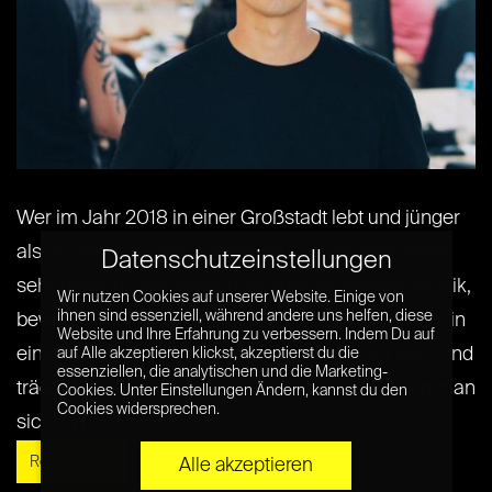
Wer im Jahr 2018 in einer Großstadt lebt und jünger
als 35 Jahre ist, wird folgendes Nutzungsverhalten
Datenschutzeinstellungen
sehr bekannt vorkommen: er oder sie streamt Musik,
Wir nutzen Cookies auf unserer Website. Einige von
ihnen sind essenziell, während andere uns helfen, diese
bewegt sich mit Carsharing von A nach B, arbeitet in
Website und Ihre Erfahrung zu verbessern. Indem Du auf
einem Coworking Space statt dem eigenen Büro und
auf Alle akzeptieren klickst, akzeptierst du die
essenziellen, die analytischen und die Marketing-
trägt Mode über deren Produktionsbedingungen man
Cookies. Unter Einstellungen Ändern, kannst du den
Cookies widersprechen.
sich[...] [...]
Read More »
Alle akzeptieren